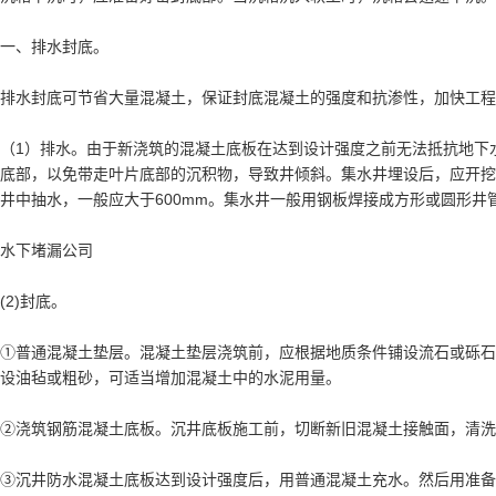
一、排水封底。
排水封底可节省大量混凝土，保证封底混凝土的强度和抗渗性，加快工程
（1）排水。由于新浇筑的混凝土底板在达到设计强度之前无法抵抗地下
底部，以免带走叶片底部的沉积物，导致井倾斜。集水井埋设后，应开挖
井中抽水，一般应大于600mm。集水井一般用钢板焊接成方形或圆形
水下堵漏公司
(2)封底。
①普通混凝土垫层。混凝土垫层浇筑前，应根据地质条件铺设流石或砾石
设油毡或粗砂，可适当增加混凝土中的水泥用量。
②浇筑钢筋混凝土底板。沉井底板施工前，切断新旧混凝土接触面，清洗
③沉井防水混凝土底板达到设计强度后，用普通混凝土充水。然后用准备