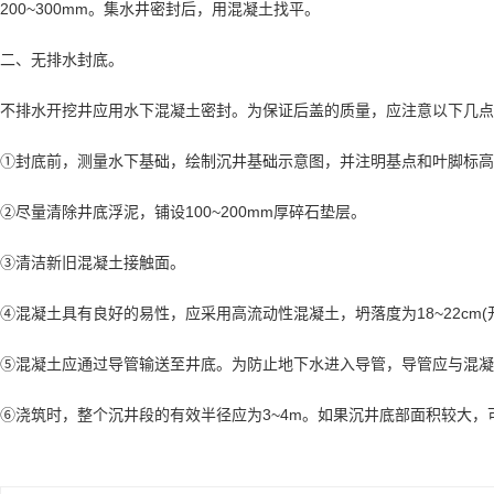
200~300mm。集水井密封后，用混凝土找平。
二、无排水封底。
不排水开挖井应用水下混凝土密封。为保证后盖的质量，应注意以下几点
①封底前，测量水下基础，绘制沉井基础示意图，并注明基点和叶脚标高
②尽量清除井底浮泥，铺设100~200mm厚碎石垫层。
③清洁新旧混凝土接触面。
④混凝土具有良好的易性，应采用高流动性混凝土，坍落度为18~22cm(开始
⑤混凝土应通过导管输送至井底。为防止地下水进入导管，导管应与混凝土
⑥浇筑时，整个沉井段的有效半径应为3~4m。如果沉井底部面积较大