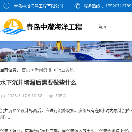
青岛中潜海洋工程有限公司
服务热线 ：15520712789
首页
当前位置：
首页
>
新闻资讯
>
行业资讯
水下沉井堵漏后需要做些什么
2023-3-17 9:10:52
535次
沉井沉降至设计标高后，应进行沉降观察。底部只有在8小时内累计沉降
部）。
沉箱下沉时，应准备好密封底部。当沉箱沉入软土时，沉箱会迅速下沉。