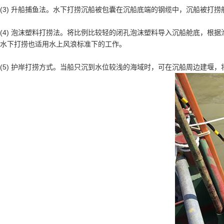
(3) 升船捕鱼法。水下打捞沉船被包囊在沉船底端的钢缆中，沉船被打
(4) 泡沫塑料打捞法。将比例比较轻的闭孔泡沫塑料导入沉船舱底，
水下打捞也适用水上风浪标准下的工作。
(5) 护岸打捞方式。当船只沉到水位较浅的海域时，可在沉船周边建